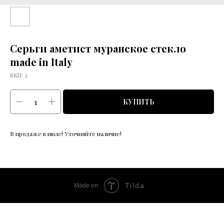
Серьги аметист муранское стекло
made in Italy
SKU:
2
КУПИТЬ
В продаже в июле! Уточняйте наличие!
Tilda
Made on