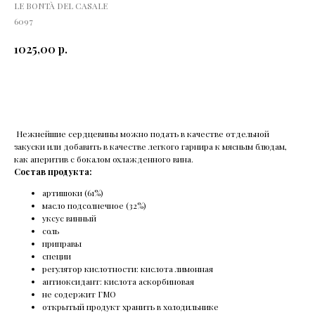
LE BONTÀ DEL CASALE
6097
р.
1025,00
КУПИТЬ
Нежнейшие сердцевины можно подать в качестве отдельной
закуски или добавить в качестве легкого гарнира к мясным блюдам,
как аперитив с бокалом охлажденного вина.
Состав продукта:
артишоки (61%)
масло подсолнечное (32%)
уксус винный
соль
приправы
специи
регулятор кислотности: кислота лимонная
антиоксидант: кислота аскорбиновая
не содержит ГМО
открытый продукт хранить в холодильнике