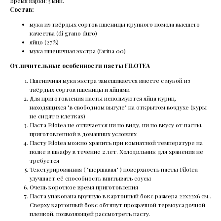
Время варки: 5 мин.
Состав:
мука из твёрдых сортов пшеницы крупного помола высшего
качества (di grano duro)
яйцо (27%)
мука пшеничная экстра (farina 00)
Отличительные особенности пасты FILOTEA
Пшеничная мука экстра замешивается вместе с мукой из
твёрдых сортов пшеницы и яйцами
Для приготовления пасты используются яйца куриц,
находящихся "в свободном выгуле" на открытом воздухе (куры
не сидят в клетках)
Паста Filotea не отличается ни по виду, ни по вкусу от пасты,
приготовленной в домашних условиях
Пасту Filotea можно хранить при комнатной температуре на
полке в шкафу в течение 2 лет. Холодильник для хранения не
требуется
Текстурированная ( "шершавая" ) поверхность пасты Filotea
улучшает её способность впитывать соусы
Очень короткое время приготовления
Паста упакована вручную в картонный бокс размера 22х22х6 см..
Сверху картонный бокс обтянут прозрачной термоусадочной
пленкой, позволяющей рассмотреть пасту.