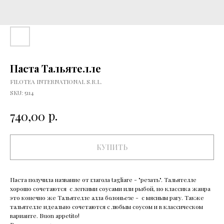
Паста Тальятелле
FILOTEA INTERNATIONAL S.R.L.
SKU:
5114
р.
740,00
КУПИТЬ
Паста получила название от глагола tagliare - "резать". Тальятелле
хорошо сочетаются с легкими соусами или рыбой, но классика жанра
это конечно же Тальятелле алла болоньезе - с мясным рагу. Также
тальятелле идеально сочетаются с любым соусом и в классическом
варианте. Buon appetito!