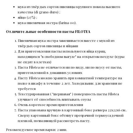
мука из твёрдых сортов пшеницы крупного помола высшего
качества (di grano duro) ;
яйцо (27%) ;
мука пшеничная экстра (farina 00).
Отличительные особенности пасты FILOTEA
Пшеничная мука экстра замешивается вместе с мукой из
твёрдых сортов пшеницы и яйцами
Для приготовления пасты используются яйца куриц,
находящихся "в свободном выгуле" на открытом воздухе (куры
не сидят в клетках)
Паста Filotea не отличается ни по виду, ни по вкусу от пасты,
приготовленной в домашних условиях
Пасту Filotea можно хранить при комнатной температуре на
полке в шкафу в течение 2 лет. Холодильник для хранения не
требуется
Текстурированная ( "шершавая" ) поверхность пасты Filotea
улучшает её способность впитывать соусы
Очень короткое время приготовления
Паста упакована вручную в картонный бокс размера 22х22х6 см..
Сверху картонный бокс обтянут прозрачной термоусадочной
пленкой, позволяющей рассмотреть пасту.
Рекомендуемое время варки: 2 мин.