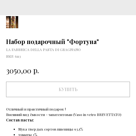
Набор подарочный "Фортуна"
LA FABBRICA DELLA PASTA DI GRAGNANO
SKU:
6113
р.
3050,00
КУПИТЬ
Отличный и практичный подарок !
Внешний вид ёмкости - запатентован (Vaso in vetro BREVETTATO)
Состав пасты:
Мука твердых сортов пшеницы 93,5%
томаты 3%