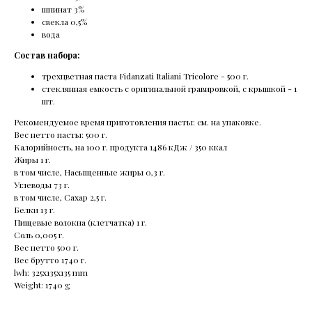
шпинат 3%
свекла 0,5%
вода
Состав набора:
трехцветная паста Fidanzati Italiani Tricolore - 500 г.
стеклянная емкость с оригинальной гравировкой, с крышкой - 1
шт.
Рекомендуемое время приготовления пасты: см. на упаковке.
Вес нетто пасты: 500 г.
Калорийность, на 100 г. продукта 1486 кДж / 350 ккал
Жиры 1 г.
в том числе, Насыщенные жиры 0,3 г.
Углеводы 73 г.
в том числе, Сахар 2,5 г.
Белки 13 г.
Пищевые волокна (клетчатка) 1 г.
Соль 0,005 г.
Вес нетто 500 г.
Вес брутто 1740 г.
lwh: 325x135x135 mm
Weight: 1740 g